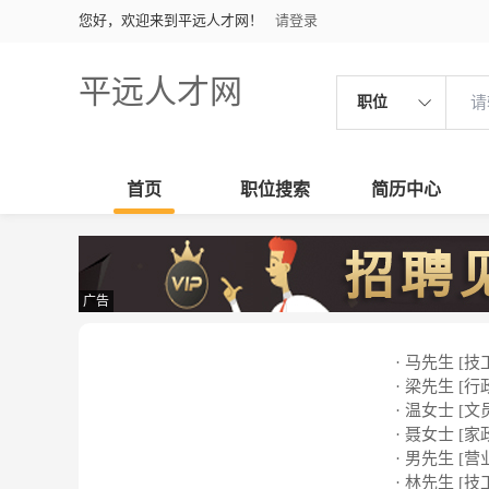
您好，欢迎来到平远人才网！
请登录
平远人才网
职位
首页
职位搜索
简历中心
广告
· 马先生 [技
· 梁先生 [行
· 温女士 [文
· 聂女士 [家
· 男先生 [营
· 林先生 [技