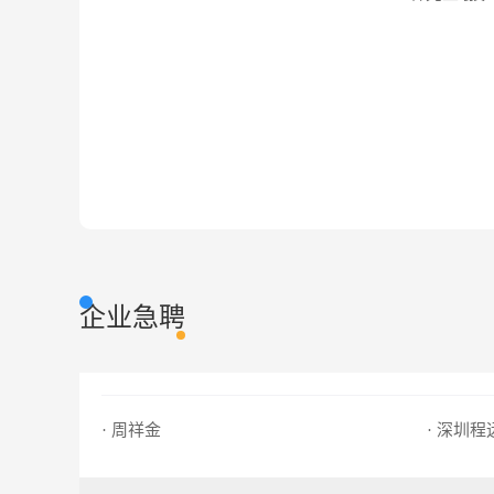
企业急聘
· 周祥金
· 深圳