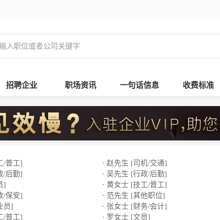
招聘企业
职场资讯
一句话信息
收费标准
工/普工]
· 赵先生 [司机/交通]
政/后勤]
· 吴先生 [行政/后勤]
员]
· 黄女士 [技工/普工]
政/保安]
· 范先生 [其他职位]
业员]
· 张女士 [财务/会计]
工/普工]
· 罗女士 [文员]