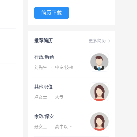
简历下载
推荐简历
更多简历
行政/后勤
刘先生
·
中专/技校
其他职位
卢女士
·
大专
家政/保安
聂女士
·
高中以下